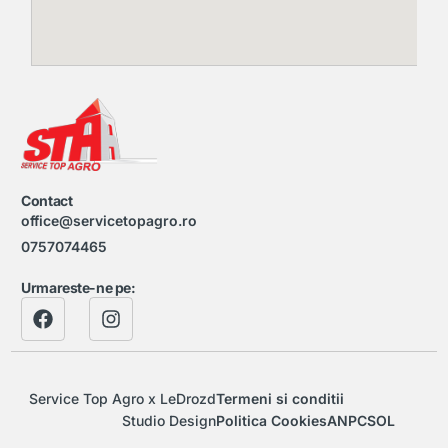
Contact
office@servicetopagro.ro
0757074465
Urmareste-ne pe:
Service Top Agro x LeDrozd
Termeni si conditii
Magazin Online
Studio Design
Politica Cookies
ANPC
SOL